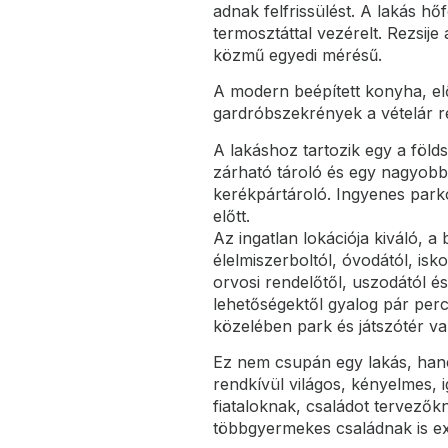
adnak felfrissülést. A lakás 
termosztáttal vezérelt. Rezsije
közmű egyedi mérésű.
A modern beépített konyha, el
gardróbszekrények a vételár r
A lakáshoz tartozik egy a földs
zárható tároló és egy nagyob
kerékpártároló. Ingyenes parko
előtt.
Az ingatlan lokációja kiváló, a 
élelmiszerboltól, óvodától, isko
orvosi rendelőtől, uszodától é
lehetőségektől gyalog pár perc
közelében park és játszótér va
Ez nem csupán egy lakás, hane
rendkívül világos, kényelmes, i
fiataloknak, családot tervezők
többgyermekes családnak is ex