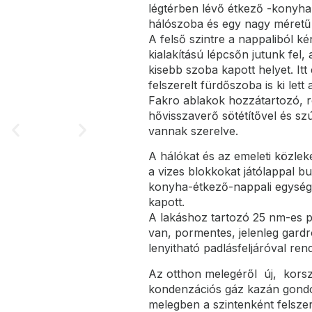
légtérben lévő étkező -konyha 
hálószoba és egy nagy méretű
A felső szintre a nappaliból k
kialakítású lépcsőn jutunk fel,
kisebb szoba kapott helyet. It
felszerelt fürdőszoba is ki lett 
Fakro ablakok hozzátartozó, r
hővisszaverő sötétítővel és szú
vannak szerelve.
A hálókat és az emeleti közleke
a vizes blokkokat játólappal bu
konyha-étkező-nappali egysége
kapott.
A lakáshoz tartozó 25 nm-es p
van, pormentes, jelenleg gardr
lenyitható padlásfeljáróval rend
Az otthon melegéről új, kors
kondenzációs gáz kazán gondo
melegben a szintenként felsze