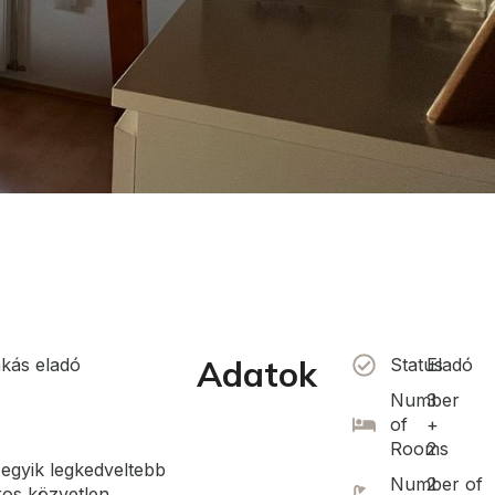
Adatok
akás eladó
Status
Eladó
Number
3
of
+
Rooms
2
egyik legkedveltebb
Number of
2
ros közvetlen