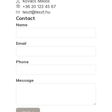
Kovács Miklós
+36 20 123 45 67
teszt@teszt.hu
Contact
Name
Email
Phone
Message