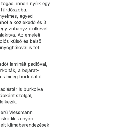
fogad, innen nyílik egy
 fürdőszoba.
ényelmes, egyedi
 ahol a közlekedő és 3
t egy zuhanyzófülkével
alakítva. Az emeleti
olós külső és belső
nyoghálóval is fel
dőt laminált padlóval,
rkolták, a bejárat-
s hideg burkolatot
adlástér is burkolva
óbként szolgál,
elkezik.
zerű Viessmann
skodik, a nyári
relt klímaberendezések