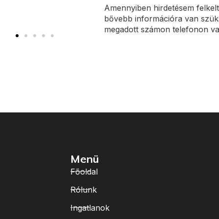
Amennyiben hirdetésem felkelt
bővebb információra van szüks
megadott számon telefonon v
Menü
Főoldal
Rólunk
Ingatlanok