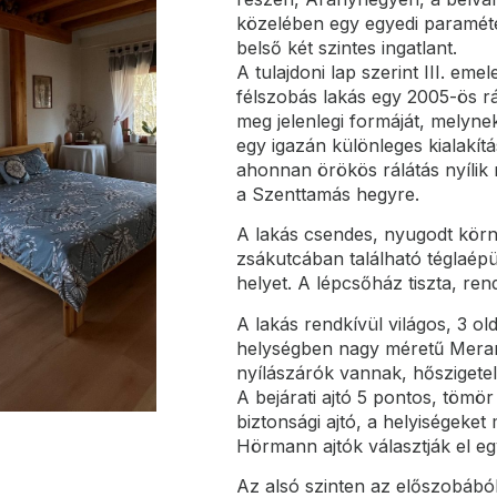
közelében egy egyedi paramét
belső két szintes ingatlant.
A tulajdoni lap szerint III. emel
félszobás lakás egy 2005-ös r
meg jelenlegi formáját, mely
egy igazán különleges kialakít
ahonnan örökös rálátás nyílik 
a Szenttamás hegyre.
A lakás csendes, nyugodt kör
zsákutcában található téglaépül
helyet. A lépcsőház tiszta, ren
A lakás rendkívül világos, 3 old
helységben nagy méretű Meran
nyílászárók vannak, hőszigetel
A bejárati ajtó 5 pontos, tömö
biztonsági ajtó, a helyiségeke
Hörmann ajtók választják el eg
Az alsó szinten az előszobából