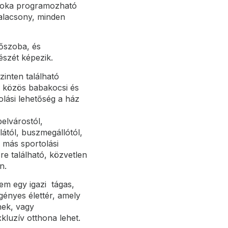
hőfoka programozható
 alacsony, minden
őszoba, és
észét képezik.
zinten található
b közös babakocsi és
lási lehetőség a ház
belvárostól,
lától, buszmegállótól,
s más sportolási
re található, közvetlen
n.
m egy igazi tágas,
gényes élettér, amely
nek, vagy
kluzív otthona lehet.