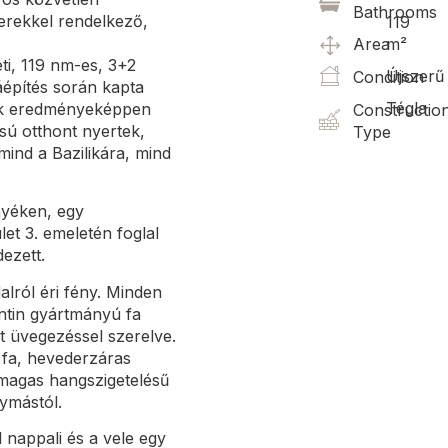
Bathrooms
erekkel rendelkező,
119
Area
m²
eti, 119 nm-es, 3+2
Újszerű
Condition
áépítés során kapta
Tégla
nek eredményeképpen
Constructio
ású otthont nyertek,
Type
mind a Bazilikára, mind
nyéken, egy
et 3. emeletén foglal
dezett.
alról éri fény. Minden
tin gyártmányú fa
t üvegezéssel szerelve.
r fa, hevederzáras
t magas hangszigetelésű
ymástól.
 nappali és a vele egy