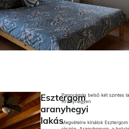
Esztergom
Panorámás belső két szintes l
Aranyhegyen
aranyhegyi
lakás
Megvételre kínálok Esztergom 
részén, Aranyhegyen, a belvá