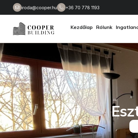
iroda@cooper.hu
+36 70 778 1193
Kezdőlap
Rólunk
Ingatlan
Esz