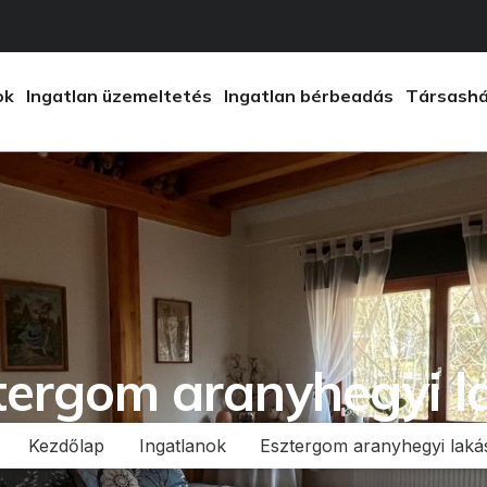
ok
Ingatlan üzemeltetés
Ingatlan bérbeadás
Társashá
tergom aranyhegyi l
Kezdőlap
Ingatlanok
Esztergom aranyhegyi laká